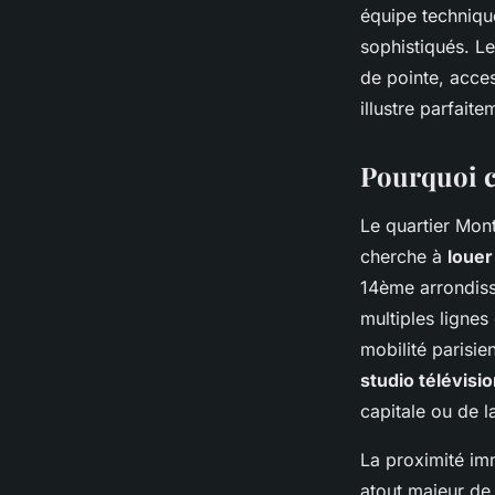
équipe technique
sophistiqués. L
de pointe, acces
illustre parfait
Pourquoi c
Le quartier Mon
cherche à
louer
14ème arrondiss
multiples lignes
mobilité parisie
studio télévisi
capitale ou de l
La proximité im
atout majeur de