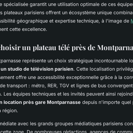
 spécialisée garantit une utilisation optimale de ces équip
es plateaux parisiens offrent un écosystème unique combin
sibilité géographique et expertise technique, à l'image de
ement cette excellence.
hoisir un plateau télé près de Montparna
tparnasse représente un choix stratégique incontournable lo
 un studio de télévision parisien
. Cette localisation privilé
ement offre une accessibilité exceptionnelle grâce à la co
 de transport : métro, RER, TGV et lignes de bus convergen
n. Les équipes techniques et les invités peuvent ainsi rejoind
on location près gare Montparnasse
depuis n'importe quel 
a région.
médiate avec les grands groupes médiatiques parisiens cons
 cette zone. De nombreuses rédactions, agences de commun