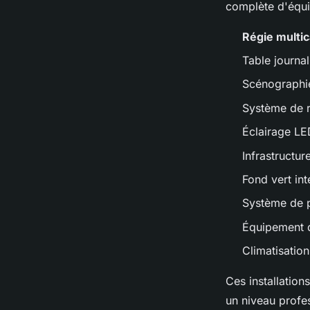
complète d'équi
Régie multi
Table journa
Scénographie
Système de r
Éclairage LED
Infrastructu
Fond vert int
Système de pr
Équipement d
Climatisatio
Ces installation
un niveau profe