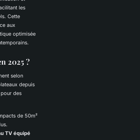
cilitant les
ls. Cette
ice aux
tique optimisée
ntemporains.
en 2025 ?
ment selon
plateaux depuis
 pour des
 compacts de 50m²
lus.
au TV équipé