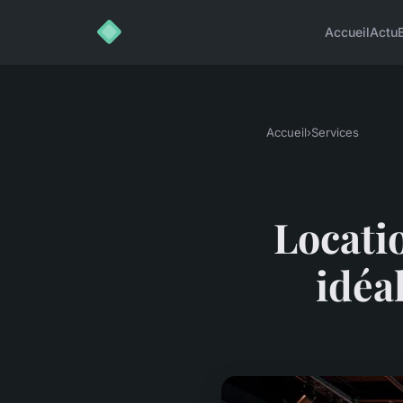
Accueil
Actu
Accueil
›
Services
Locatio
idéa