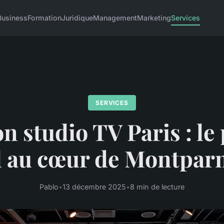
Business
Formation
Juridique
Management
Marketing
Services
SERVICES
n studio TV Paris : le
l au cœur de Montpar
Pablo
•
13 décembre 2025
•
8 min de lecture