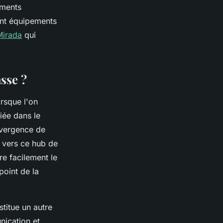
ements
ant équipements
Mirada
qui
sse ?
rsque l'on
giée dans le
nvergence de
t vers ce hub de
re facilement le
point de la
titue un autre
ication et