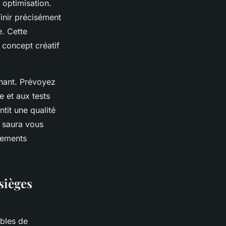
 optimisation.
inir précisément
e. Cette
 concept créatif
inant. Prévoyez
e et aux tests
tit une qualité
saura vous
pements
sièges
ables de