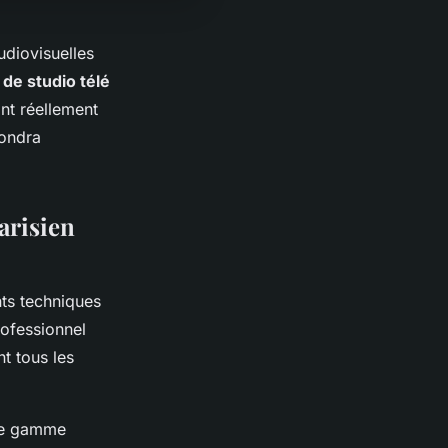
udiovisuelles
n de studio télé
nt réellement
ondra
arisien
ts techniques
ofessionnel
t tous les
ne gamme