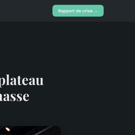
Rapport de crise →
 plateau
nasse