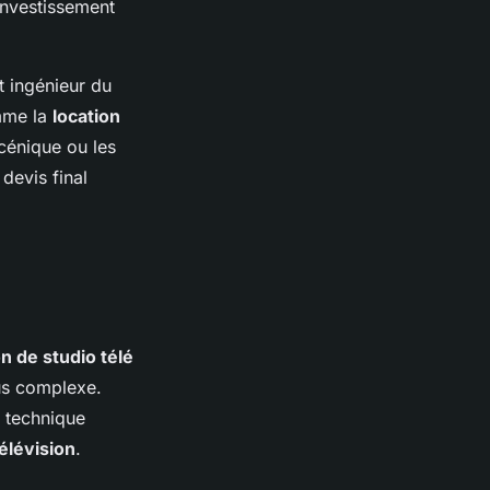
investissement
t ingénieur du
omme la
location
scénique ou les
devis final
n de studio télé
us complexe.
n technique
élévision
.