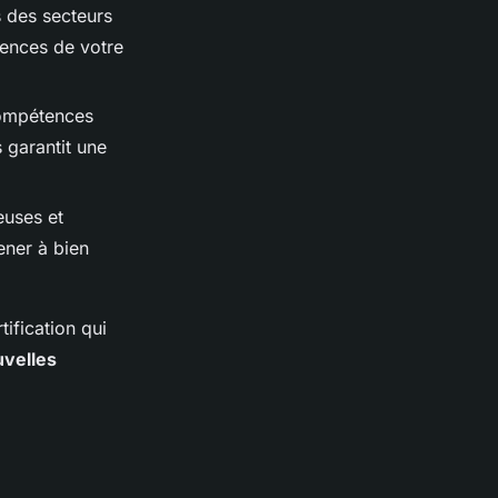
s des secteurs
gences de votre
compétences
s garantit une
euses et
ener à bien
ification qui
uvelles