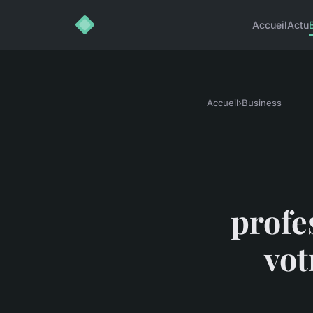
Accueil
Actu
Accueil
›
Business
profe
vot