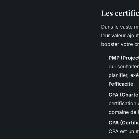
Les certifi
Dans le vaste m
leur valeur ajou
booster votre cré
PMP (Projec
qui souhaiten
planifier, ex
l’efficacité
.
CFA (Charter
certification
domaine de l’
CPA (Certifi
CPA est un
m