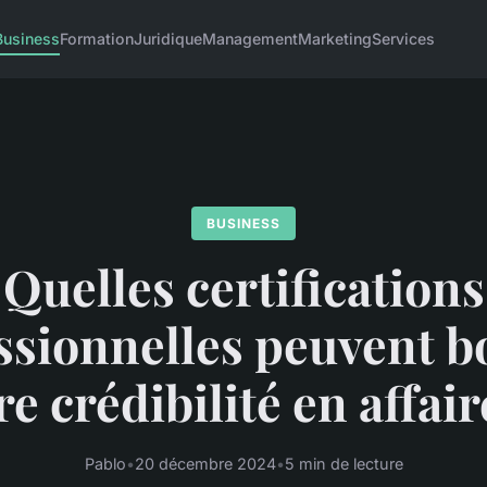
Business
Formation
Juridique
Management
Marketing
Services
BUSINESS
Quelles certifications
ssionnelles peuvent b
re crédibilité en affair
Pablo
•
20 décembre 2024
•
5 min de lecture