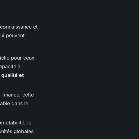
econnaissance et
qui peuvent
tielle pour ceux
capacité à
a
qualité et
 finance, cette
iable dans le
mptabilité, le
unités globales