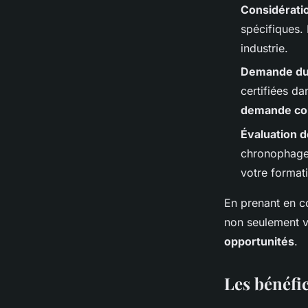
Considérati
spécifiques. 
industrie.
Demande du
certifiées da
demande co
Évaluation d
chronophages
votre format
En prenant en co
non seulement v
opportunités
.
Les bénéfic