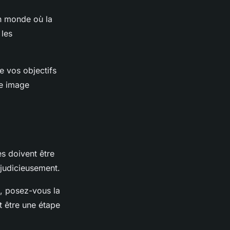
n monde où la
 les
e vos objectifs
re image
es doivent être
 judicieusement.
n, posez-vous la
t être une étape