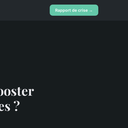
Rapport de crise →
ooster
es ?